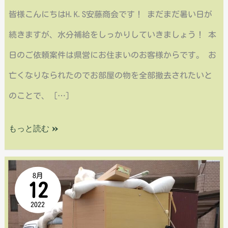
皆様こんにちはH.K.S安藤商会です！ まだまだ暑い日が
片
続きますが、水分補給をしっかりしていきましょう！ 本
付
日のご依頼案件は県営にお住まいのお客様からです。 お
け
亡くなりなられたのでお部屋の物を全部撤去されたいと
のことで、 […]
もっと読む »
安
8月
12
佐
2022
北
区