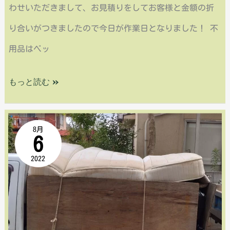
わせいただきまして、お見積りをしてお客様と金額の折
り合いがつきましたので今日が作業日となりました！ 不
用品はベッ
もっと読む »
西
8月
6
区
2022
山
田
町・
不