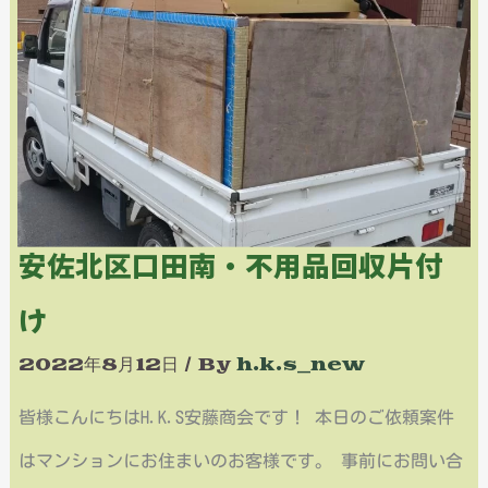
口
田
南・
不
用
安佐北区口田南・不用品回収片付
品
回
け
収
2022年8月12日
/ By
h.k.s_new
片
皆様こんにちはH.K.S安藤商会です！ 本日のご依頼案件
付
はマンションにお住まいのお客様です。 事前にお問い合
け