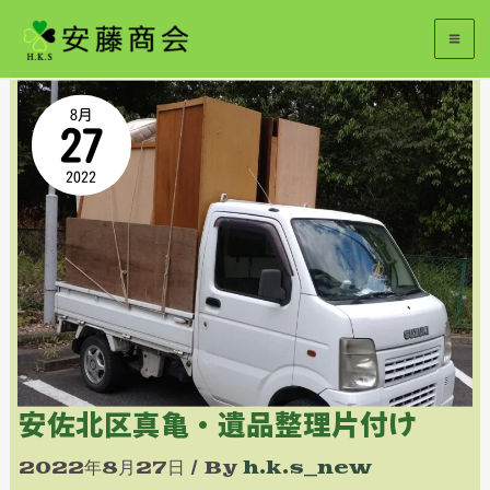
内
2022年8月
容
安
を
8月
27
佐
ス
2022
北
キ
区
ッ
真
プ
亀・
遺
品
安佐北区真亀・遺品整理片付け
整
2022年8月27日
/ By
h.k.s_new
理