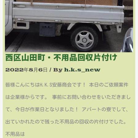
用
品
回
収
西区山田町・不用品回収片付け
片
付
2022年8月6日
/ By
h.k.s_new
け
皆様こんにちはH.K.S安藤商会です！ 本日のご依頼案件
は企業様からです。 事前にお問い合わせをいただきまし
て、今日が作業日となりました！ アパートの寮でして、
出ていかれたので残った不用品の回収の片付けでした。
不用品は