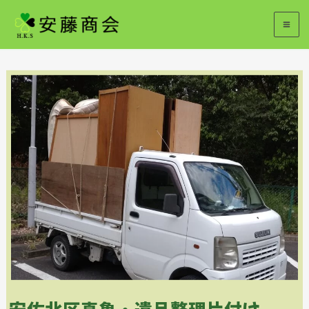
内
容
を
ス
キ
ッ
プ
安佐北区真亀・遺品整理片付け