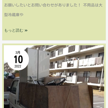
お願いしたいとお問い合わせがありました！ 不用品は大
処
型冷蔵庫や
分
もっと読む »
安
3月
10
芸
2022
区
矢
野
西・
引