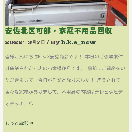
用
品
回
安佐北区可部・家電不用品回収
収
2022年3月7日
/ By
h.k.s_new
皆様こんにちはH.K.S安藤商会です！ 本日のご依頼案件
は廃業されたお店のお客様からです。 事前にご連絡をい
ただきまして、今日が作業となりました！ 廃業されて
色々な家電がありまして、不用品の内容はテレビやビデ
オデッキ、冷
もっと読む »