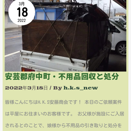
3月
18
芸
2022
郡
府
中
町・
不
安芸郡府中町・不用品回収と処分
用
2022年3月18日
/ By
h.k.s_new
品
皆様こんにちはH.K.S安藤商会です！ 本日のご依頼案件
回
は平屋にお住まいのお客様です。 お父様が施設にご入居
収
されるとのことで、娘様から不用品の引き取りと処分を
と