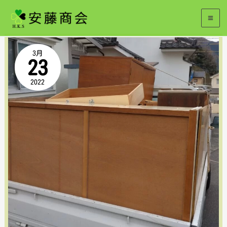
内
2022年3月
容
安
を
3月
23
佐
ス
2022
北
キ
区
ッ
亀
プ
山・
不
用
品
回