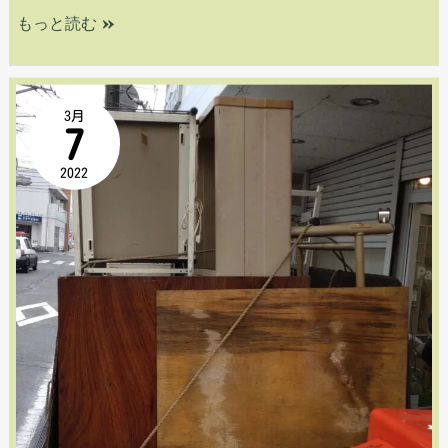
もっと読む »
安
3月
7
佐
2022
北
区
可
部・
家
電
不