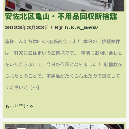
収
安佐北区亀山・不用品回収断捨離
断
2022年3月23日
/ By
h.k.s_new
捨
皆様こんにちはH.K.S安藤商会です！ 本日のご依頼案件
離
は一軒家にお住まいのお客様です。 事前にお問い合わせ
をいただきまして、今日が作業となりました！ 断捨離を
されたとのことで、不用品がたくさん出たので回収して
くださいと […]
もっと読む »
安