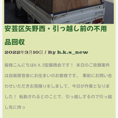
っ
越
安芸区矢野西・引っ越し前の不用
し
品回収
前
の
2022年3月10日
/ By
h.k.s_new
不
皆様こんにちはH.K.S安藤商会です！ 本日のご依頼案件
用
は自衛隊官舎にお住まいのお客様です。 事前にお問い合
品
わせいただきお見積りをしまして、今日が作業となりま
回
した！ 転勤されるとのことで、引っ越しするので引っ越
収
し先に持っ