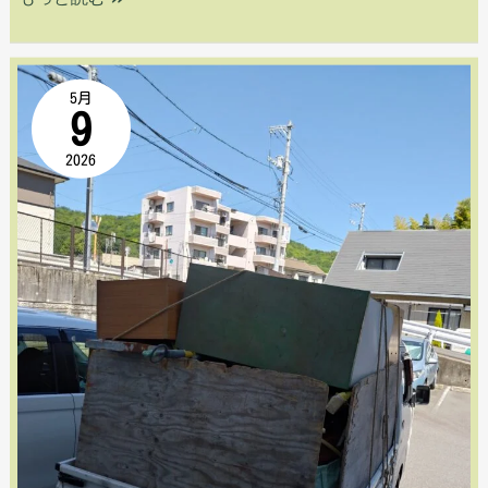
ラ
3
【東
5月
9
台
区
2026
満
中
車
山
の
東】
不
に
用
て
品
ガ
回
レ
収
ー