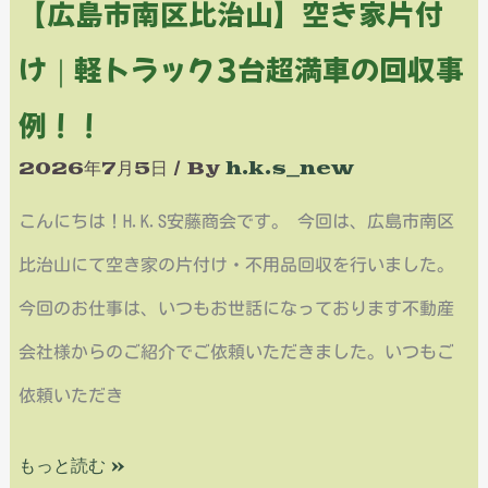
【広島市南区比治山】空き家片付
の
家
回
け｜軽トラック3台超満車の回収事
片
収
付
例！！
事
け
2026年7月5日
/ By
h.k.s_new
例！！
｜
こんにちは！H.K.S安藤商会です。 今回は、広島市南区
軽
比治山にて空き家の片付け・不用品回収を行いました。
ト
今回のお仕事は、いつもお世話になっております不動産
ラ
会社様からのご紹介でご依頼いただきました。いつもご
ッ
依頼いただき
ク
3
もっと読む »