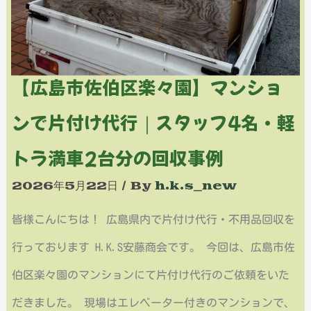
楽々
依
園】
頼
マ
【広島市佐伯区楽々園】マンショ
｜
ン
業
ンで片付け代行｜スタッフ4名・軽
シ
者
トラ満車2台分の回収事例
ョ
様
2026年5月22日
/ By
h.k.s_new
ン
か
で
皆様こんにちは！ 広島県内で片付け代行・不用品回収を
ら
片
行っております H.K.S安藤商会です。 今回は、広島市佐
の
付
伯区楽々園のマンションにて片付け代行のご依頼をいた
ご
け
だきました。 現場はエレベーター付きのマンションで、
紹