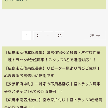
し
た！
回
収
次
→
1
2
…
23
事
例
【広島市安佐北区真亀】県営住宅の全撤去・片付け作業
｜軽トラック6台超満車！スタッフ3名で迅速対応！！
【広島市安佐南区長束】リピーター様より再びご依頼！
心温まるお気遣いに感謝です
【安芸郡府中町】一軒家の不用品回収｜軽トラック満車
分をスタッフ1名での回収事例！！
【広島市南区比治山】空き家片付け｜軽トラック3台超満
車の回収事例！！