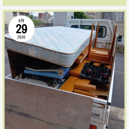
台
超
【広
6月
満
29
島
車
2026
市
の
安
回
佐
収
北
事
区
例！！
口
田】
マ