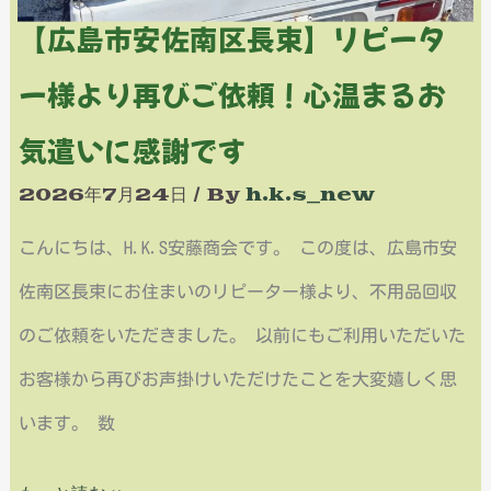
長
車！
【広島市安佐南区長束】リピータ
束】
ス
ー様より再びご依頼！心温まるお
リ
タ
ピ
気遣いに感謝です
ッ
ー
2026年7月24日
/ By
h.k.s_new
フ
タ
3
こんにちは、H.K.S安藤商会です。 この度は、広島市安
ー
名
佐南区長束にお住まいのリピーター様より、不用品回収
様
で
のご依頼をいただきました。 以前にもご利用いただいた
よ
迅
お客様から再びお声掛けいただけたことを大変嬉しく思
り
速
います。 数
再
対
び