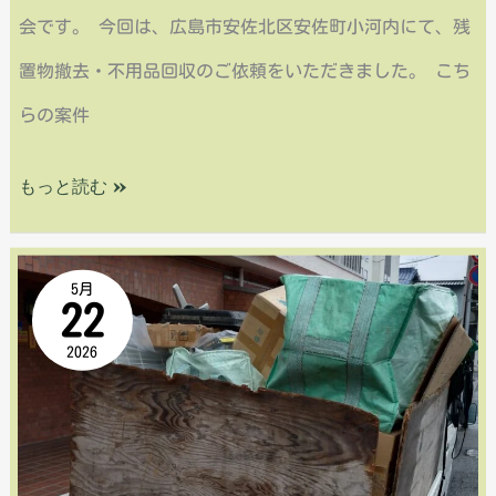
残
会です。 今回は、広島市安佐北区安佐町小河内にて、残
置
置物撤去・不用品回収のご依頼をいただきました。 こち
物
らの案件
撤
去・
もっと読む »
不
【広
用
5月
22
島
品
2026
市
回
佐
収
伯
の
区
ご