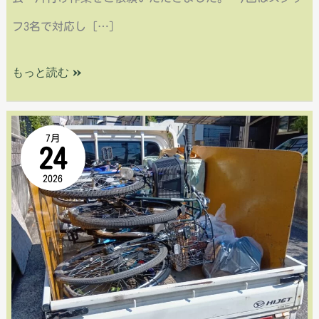
業
フ3名で対応し […]
｜
もっと読む »
軽
ト
【広
ラ
7月
24
島
ッ
2026
市
ク
安
6
佐
台
南
超
区
満