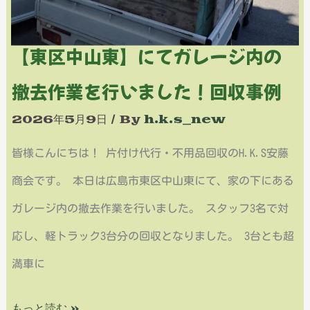
事
ジ
例
内
【東区中山東】にてガレージ内の
の
撤去作業を行いました！回収事例
撤
2026年5月9日
/ By
h.k.s_new
去
皆様こんにちは！ 片付け代行・不用品回収のH.K.S安藤
作
商会です。 本日は広島市東区中山東にて、家の下にある
業
ガレージ内の撤去作業を行いました。 スタッフ3名で対
を
応し、軽トラック3台分の回収となりました。 3台とも超
行
満車に
い
ま
もっと読む »