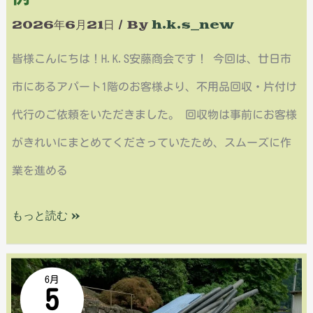
超
付
2026年6月21日
/ By
h.k.s_new
満
け
皆様こんにちは！H.K.S安藤商会です！ 今回は、廿日市
車
代
市にあるアパート1階のお客様より、不用品回収・片付け
の
行
代行のご依頼をいただきました。 回収物は事前にお客様
回
｜
がきれいにまとめてくださっていたため、スムーズに作
収
軽
業を進める
実
ト
もっと読む »
績
ラ
ッ
【広
ク
6月
5
島
2