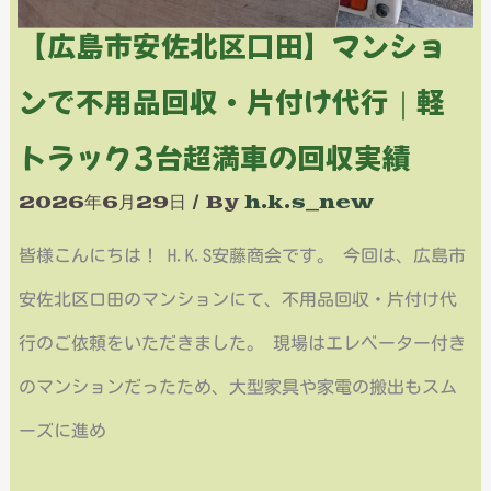
ン
【広島市安佐北区口田】マンショ
シ
ンで不用品回収・片付け代行｜軽
ョ
ン
トラック3台超満車の回収実績
で
2026年6月29日
/ By
h.k.s_new
不
皆様こんにちは！ H.K.S安藤商会です。 今回は、広島市
用
安佐北区口田のマンションにて、不用品回収・片付け代
品
行のご依頼をいただきました。 現場はエレベーター付き
回
のマンションだったため、大型家具や家電の搬出もスム
収・
ーズに進め
片
付