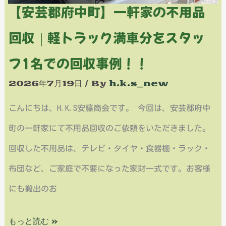
【安芸郡府中町】一軒家の不用品
不
に
回収｜軽トラック満車分をスタッ
用
感
品
謝
フ1名での回収事例！！
回
で
2026年7月19日
/ By
h.k.s_new
収
す
こんにちは、H.K.S安藤商会です。 今回は、安芸郡府中
｜
町の一軒家にて不用品回収のご依頼をいただきました。
軽
回収した不用品は、テレビ・タイヤ・食器棚・ラック・
ト
布団など、ご家庭で不要になった家財一式です。お客様
ラ
にも搬出のお
ッ
ク
もっと読む »