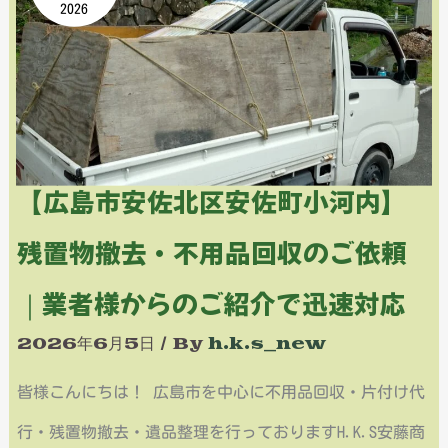
2026
市
車
安
満
佐
車
北
の
区
回
【広島市安佐北区安佐町小河内】
安
収
残置物撤去・不用品回収のご依頼
佐
事
｜業者様からのご紹介で迅速対応
町
例
小
2026年6月5日
/ By
h.k.s_new
河
皆様こんにちは！ 広島市を中心に不用品回収・片付け代
内】
行・残置物撤去・遺品整理を行っておりますH.K.S安藤商