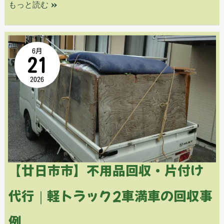
もっと読む »
け
代
【廿
6月
行
21
日
｜
2026
市
軽
市】
ト
不
ラ
用
ッ
品
【廿日市市】不用品回収・片付け
ク
回
代行｜軽トラック2車満車の回収事
3
収・
例
台
片