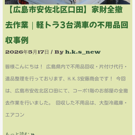
ラ
【広島市安佐北区口田】家財全撤
田】
満
去作業｜軽トラ3台満車の不用品回
家
車
財
収事例
2
全
2026年5月17日
/ By
h.k.s_new
台
撤
分
皆様こんにちは！ 広島県内で不用品回収・片付け代行・
去
の
遺品整理を行っております、H.K.S安藤商会です！ 今回
作
回
は、広島市安佐北区口田にて、コーポ1階のお部屋の全撤
業
収
去作業を行いました。 回収した不用品は、大型冷蔵庫・
｜
事
エアコン
軽
例
ト
もっと読む »