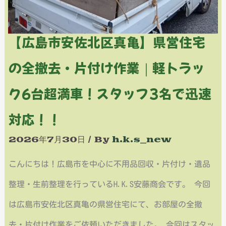
営
【広島市安佐北区真亀】県営住宅
住
宅
の全撤去・片付け作業｜軽トラッ
の
ク6台超満車！スタッフ3名で迅速
全
対応！！
撤
2026年7月30日
/ By
h.k.s_new
去・
片
こんにちは！広島市を中心に不用品回収・片付け・遺品
付
整理・生前整理を行っているH.K.S安藤商会です。 今回
け
は広島市安佐北区真亀の県営住宅にて、お部屋の全撤
作
去・片付け作業をご依頼いただきました。 今回はスタッ