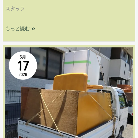
代
スタッフ
介
行
で
もっと読む »
｜
迅
ス
速
【広
タ
5月
対
17
島
ッ
応
2026
市
フ
安
4
佐
名・
北
軽
区
ト
口