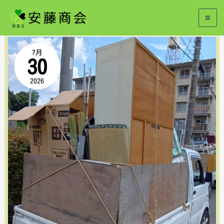
内
ブログ＆施工事例
容
【広
を
7月
30
島
ス
2026
市
キ
安
ッ
佐
プ
北
区
真
亀】
県