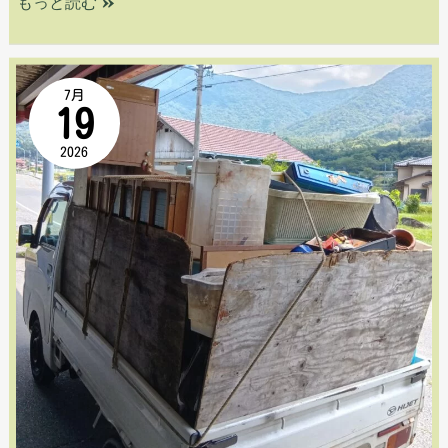
もっと読む »
応！！
ご
【安
依
7月
19
芸
頼！
2026
郡
心
府
温
中
ま
町】
る
一
お
軒
気
家
遣
の
い