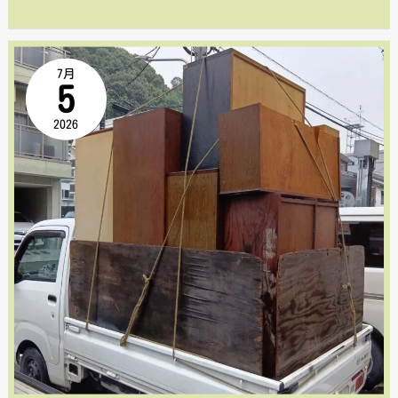
満
車
【広
7月
分
5
島
を
2026
市
ス
南
タ
区
ッ
比
フ
治
1
山】
名
空
で
き