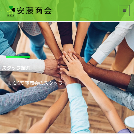
内
容
を
ス
キ
ッ
スタッフ紹介
プ
H.K.S安藤商会のスタッフ