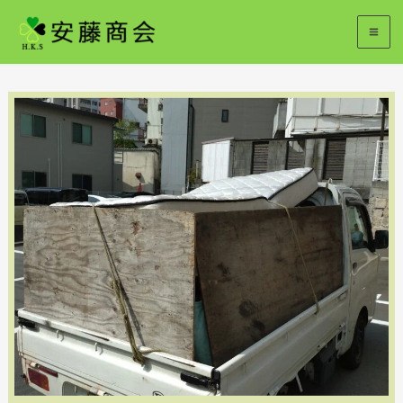
内
容
を
ス
キ
ッ
プ