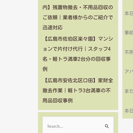
内】残置物撤去・不用品回収の
本
ご依頼｜業者様からのご紹介で
迅速対応
事
【広島市佐伯区楽々園】マンシ
ョンで片付け代行｜スタッフ4
不
名・軽トラ満車2台分の回収事
例
ア
【広島市安佐北区口田】家財全
撤去作業｜軽トラ3台満車の不
また
用品回収事例
本
検