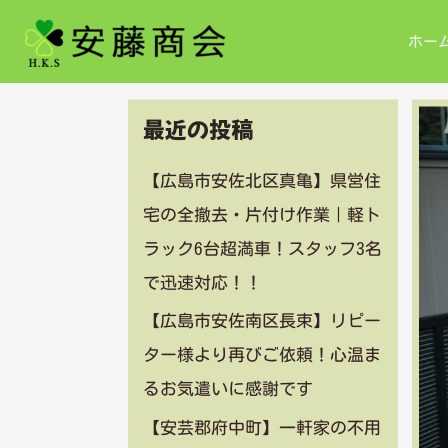
内
ホー
容
を
最近の投稿
ス
キ
【広島市安佐北区真亀】県営住
宅の全撤去・片付け作業｜軽ト
ッ
ラック6台超満車！スタッフ3名
プ
で迅速対応！！
【広島市安佐南区長束】リピー
ター様より再びご依頼！心温ま
るお気遣いに感謝です
【安芸郡府中町】一軒家の不用