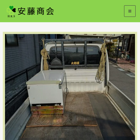
内
容
を
ス
キ
ッ
プ