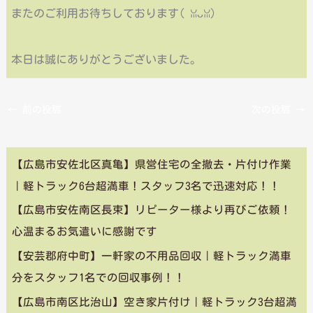
またのご利用お待ちしております(⁠ ⁠ꈍ⁠ᴗ⁠ꈍ⁠)
本日は誠にありがとうございました。
←
前の投稿
次の投稿
→
【広島市安佐北区真亀】県営住宅の全撤去・片付け作業
｜軽トラック6台超満車！スタッフ3名で迅速対応！！
【広島市安佐南区長束】リピーター様より再びご依頼！
心温まるお気遣いに感謝です
【安芸郡府中町】一軒家の不用品回収｜軽トラック満車
分をスタッフ1名での回収事例！！
【広島市南区比治山】空き家片付け｜軽トラック3台超満