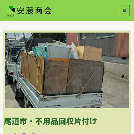
内
容
を
ス
キ
ッ
プ
尾道市・不用品回収片付け