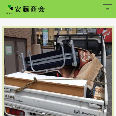
内
容
を
ス
キ
ッ
プ