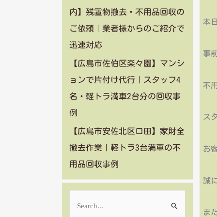
内】残置物撤去・不用品回収の
本
ご依頼｜業者様からのご紹介で
迅速対応
事
【広島市佐伯区楽々園】マンシ
ョンで片付け代行｜スタッフ4
不
名・軽トラ満車2台分の回収事
例
ス
【広島市安佐北区口田】家財全
撤去作業｜軽トラ3台満車の不
お
用品回収事例
誠
検
また