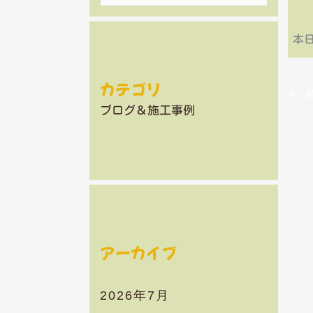
索
対
本
象
:
カテゴリ
←
前
ブログ＆施工事例
アーカイブ
2026年7月