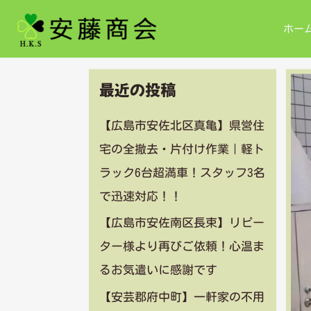
内
ホー
容
を
最近の投稿
ス
キ
【広島市安佐北区真亀】県営住
宅の全撤去・片付け作業｜軽ト
ッ
ラック6台超満車！スタッフ3名
プ
で迅速対応！！
【広島市安佐南区長束】リピー
ター様より再びご依頼！心温ま
るお気遣いに感謝です
【安芸郡府中町】一軒家の不用