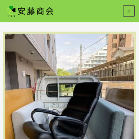
内
容
を
ス
キ
ッ
プ