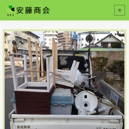
内
容
を
ス
キ
ッ
プ